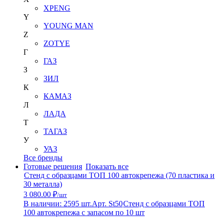
XPENG
Y
YOUNG MAN
Z
ZOTYE
Г
ГАЗ
З
ЗИЛ
К
КАМАЗ
Л
ЛАДА
Т
ТАГАЗ
У
УАЗ
Все бренды
Готовые решения
Показать все
Стенд с образцами ТОП 100 автокрепежа (70 пластика и
30 металла)
3 080.00 ₽
/шт
В наличии: 2595 шт.
Арт. St50
Стенд с образцами ТОП
100 автокрепежа с запасом по 10 шт