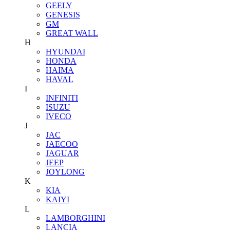
GEELY
GENESIS
GM
GREAT WALL
H
HYUNDAI
HONDA
HAIMA
HAVAL
I
INFINITI
ISUZU
IVECO
J
JAC
JAECOO
JAGUAR
JEEP
JOYLONG
K
KIA
KAIYI
L
LAMBORGHINI
LANCIA