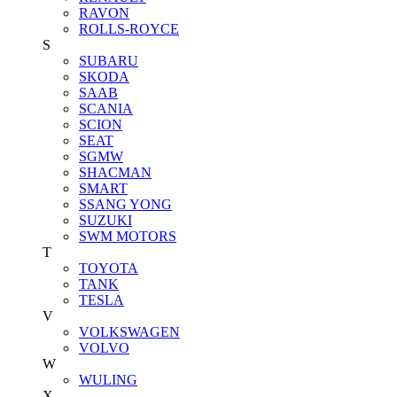
RAVON
ROLLS-ROYCE
S
SUBARU
SKODA
SAAB
SCANIA
SCION
SEAT
SGMW
SHACMAN
SMART
SSANG YONG
SUZUKI
SWM MOTORS
T
TOYOTA
TANK
TESLA
V
VOLKSWAGEN
VOLVO
W
WULING
X