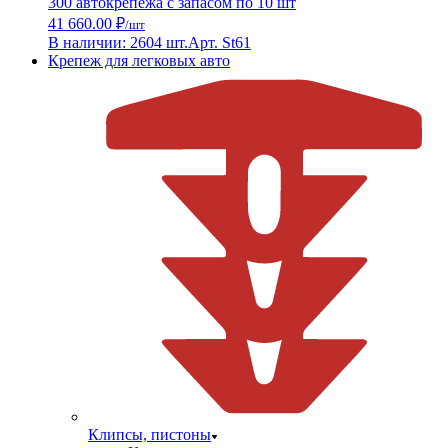
300 автокрепежа с запасом по 10 шт
41 660.00 ₽
/шт
В наличии: 2604 шт.
Арт. St61
Крепеж для легковых авто
Клипсы, пистоны