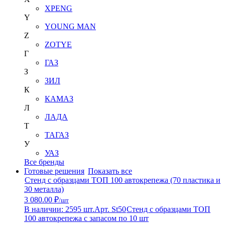
XPENG
Y
YOUNG MAN
Z
ZOTYE
Г
ГАЗ
З
ЗИЛ
К
КАМАЗ
Л
ЛАДА
Т
ТАГАЗ
У
УАЗ
Все бренды
Готовые решения
Показать все
Стенд с образцами ТОП 100 автокрепежа (70 пластика и
30 металла)
3 080.00 ₽
/шт
В наличии: 2595 шт.
Арт. St50
Стенд с образцами ТОП
100 автокрепежа с запасом по 10 шт