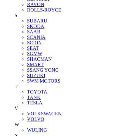
RAVON
ROLLS-ROYCE
S
SUBARU
SKODA
SAAB
SCANIA
SCION
SEAT
SGMW
SHACMAN
SMART
SSANG YONG
SUZUKI
SWM MOTORS
T
TOYOTA
TANK
TESLA
V
VOLKSWAGEN
VOLVO
W
WULING
X