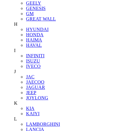
GEELY
GENESIS
GM
GREAT WALL
H
HYUNDAI
HONDA
HAIMA
HAVAL
I
INFINITI
ISUZU
IVECO
J
JAC
JAECOO
JAGUAR
JEEP
JOYLONG
K
KIA
KAIYI
L
LAMBORGHINI
LANCIA