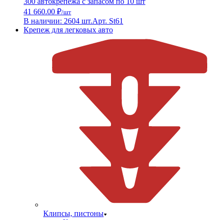
300 автокрепежа с запасом по 10 шт
41 660.00 ₽
/шт
В наличии: 2604 шт.
Арт. St61
Крепеж для легковых авто
Клипсы, пистоны