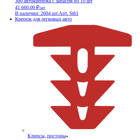
300 автокрепежа с запасом по 10 шт
41 660.00 ₽
/шт
В наличии: 2604 шт.
Арт. St61
Крепеж для легковых авто
Клипсы, пистоны