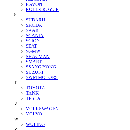
RAVON
ROLLS-ROYCE
S
SUBARU
SKODA
SAAB
SCANIA
SCION
SEAT
SGMW
SHACMAN
SMART
SSANG YONG
SUZUKI
SWM MOTORS
T
TOYOTA
TANK
TESLA
V
VOLKSWAGEN
VOLVO
W
WULING
X