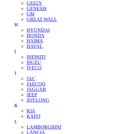
GEELY
GENESIS
GM
GREAT WALL
H
HYUNDAI
HONDA
HAIMA
HAVAL
I
INFINITI
ISUZU
IVECO
J
JAC
JAECOO
JAGUAR
JEEP
JOYLONG
K
KIA
KAIYI
L
LAMBORGHINI
LANCIA