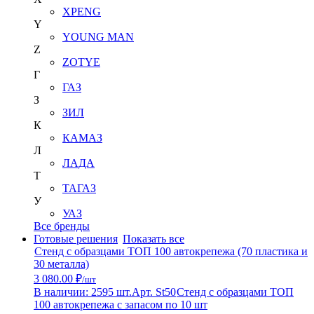
XPENG
Y
YOUNG MAN
Z
ZOTYE
Г
ГАЗ
З
ЗИЛ
К
КАМАЗ
Л
ЛАДА
Т
ТАГАЗ
У
УАЗ
Все бренды
Готовые решения
Показать все
Стенд с образцами ТОП 100 автокрепежа (70 пластика и
30 металла)
3 080.00 ₽
/шт
В наличии: 2595 шт.
Арт. St50
Стенд с образцами ТОП
100 автокрепежа с запасом по 10 шт