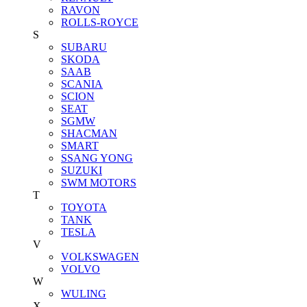
RAVON
ROLLS-ROYCE
S
SUBARU
SKODA
SAAB
SCANIA
SCION
SEAT
SGMW
SHACMAN
SMART
SSANG YONG
SUZUKI
SWM MOTORS
T
TOYOTA
TANK
TESLA
V
VOLKSWAGEN
VOLVO
W
WULING
X