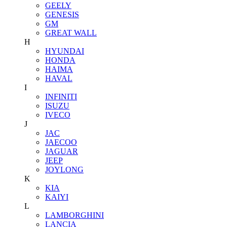
GEELY
GENESIS
GM
GREAT WALL
H
HYUNDAI
HONDA
HAIMA
HAVAL
I
INFINITI
ISUZU
IVECO
J
JAC
JAECOO
JAGUAR
JEEP
JOYLONG
K
KIA
KAIYI
L
LAMBORGHINI
LANCIA