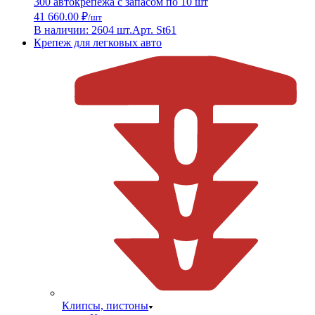
300 автокрепежа с запасом по 10 шт
41 660.00 ₽
/шт
В наличии: 2604 шт.
Арт. St61
Крепеж для легковых авто
Клипсы, пистоны