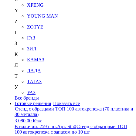
XPENG
Y
YOUNG MAN
Z
ZOTYE
Г
ГАЗ
З
ЗИЛ
К
КАМАЗ
Л
ЛАДА
Т
ТАГАЗ
У
УАЗ
Все бренды
Готовые решения
Показать все
Стенд с образцами ТОП 100 автокрепежа (70 пластика и
30 металла)
3 080.00 ₽
/шт
В наличии: 2595 шт.
Арт. St50
Стенд с образцами ТОП
100 автокрепежа с запасом по 10 шт