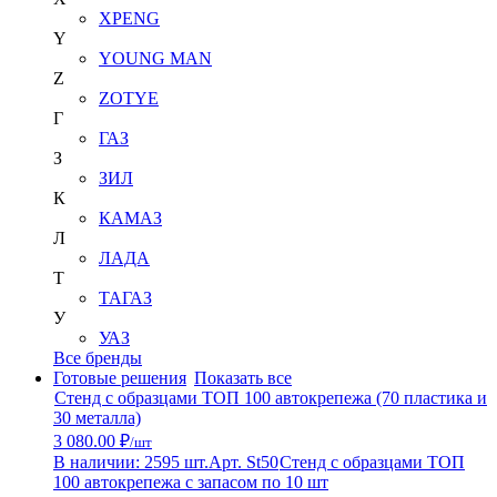
XPENG
Y
YOUNG MAN
Z
ZOTYE
Г
ГАЗ
З
ЗИЛ
К
КАМАЗ
Л
ЛАДА
Т
ТАГАЗ
У
УАЗ
Все бренды
Готовые решения
Показать все
Стенд с образцами ТОП 100 автокрепежа (70 пластика и
30 металла)
3 080.00 ₽
/шт
В наличии: 2595 шт.
Арт. St50
Стенд с образцами ТОП
100 автокрепежа с запасом по 10 шт