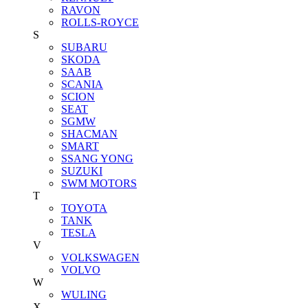
RAVON
ROLLS-ROYCE
S
SUBARU
SKODA
SAAB
SCANIA
SCION
SEAT
SGMW
SHACMAN
SMART
SSANG YONG
SUZUKI
SWM MOTORS
T
TOYOTA
TANK
TESLA
V
VOLKSWAGEN
VOLVO
W
WULING
X