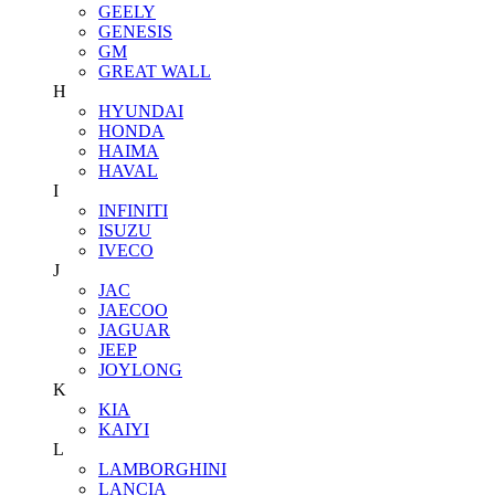
GEELY
GENESIS
GM
GREAT WALL
H
HYUNDAI
HONDA
HAIMA
HAVAL
I
INFINITI
ISUZU
IVECO
J
JAC
JAECOO
JAGUAR
JEEP
JOYLONG
K
KIA
KAIYI
L
LAMBORGHINI
LANCIA