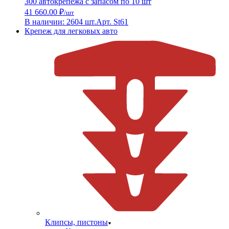
300 автокрепежа с запасом по 10 шт
41 660.00 ₽
/шт
В наличии: 2604 шт.
Арт. St61
Крепеж для легковых авто
Клипсы, пистоны