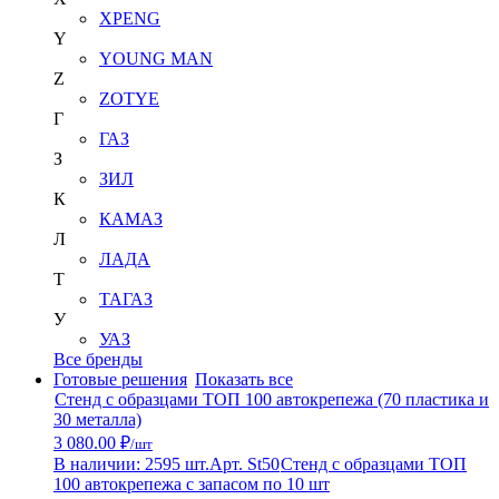
XPENG
Y
YOUNG MAN
Z
ZOTYE
Г
ГАЗ
З
ЗИЛ
К
КАМАЗ
Л
ЛАДА
Т
ТАГАЗ
У
УАЗ
Все бренды
Готовые решения
Показать все
Стенд с образцами ТОП 100 автокрепежа (70 пластика и
30 металла)
3 080.00 ₽
/шт
В наличии: 2595 шт.
Арт. St50
Стенд с образцами ТОП
100 автокрепежа с запасом по 10 шт