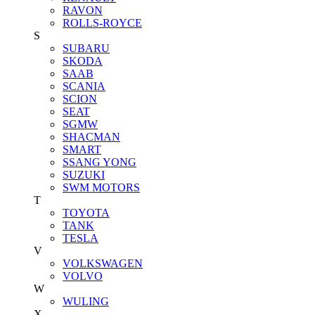
RAVON
ROLLS-ROYCE
S
SUBARU
SKODA
SAAB
SCANIA
SCION
SEAT
SGMW
SHACMAN
SMART
SSANG YONG
SUZUKI
SWM MOTORS
T
TOYOTA
TANK
TESLA
V
VOLKSWAGEN
VOLVO
W
WULING
X