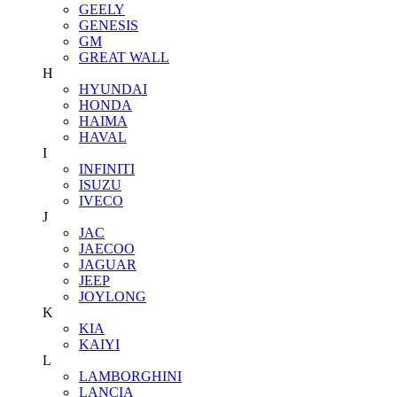
GEELY
GENESIS
GM
GREAT WALL
H
HYUNDAI
HONDA
HAIMA
HAVAL
I
INFINITI
ISUZU
IVECO
J
JAC
JAECOO
JAGUAR
JEEP
JOYLONG
K
KIA
KAIYI
L
LAMBORGHINI
LANCIA