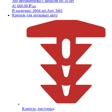
300 автокрепежа с запасом по 10 шт
41 660.00 ₽
/шт
В наличии: 2604 шт.
Арт. St61
Крепеж для легковых авто
Клипсы, пистоны