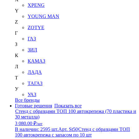
XPENG
Y
YOUNG MAN
Z
ZOTYE
Г
ГАЗ
З
ЗИЛ
К
КАМАЗ
Л
ЛАДА
Т
ТАГАЗ
У
УАЗ
Все бренды
Готовые решения
Показать все
Стенд с образцами ТОП 100 автокрепежа (70 пластика и
30 металла)
3 080.00 ₽
/шт
В наличии: 2595 шт.
Арт. St50
Стенд с образцами ТОП
100 автокрепежа с запасом по 10 шт