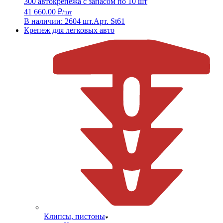
300 автокрепежа с запасом по 10 шт
41 660.00 ₽
/шт
В наличии: 2604 шт.
Арт. St61
Крепеж для легковых авто
Клипсы, пистоны