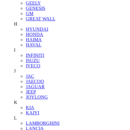
GEELY
GENESIS
GM
GREAT WALL
H
HYUNDAI
HONDA
HAIMA
HAVAL
I
INFINITI
ISUZU
IVECO
J
JAC
JAECOO
JAGUAR
JEEP
JOYLONG
K
KIA
KAIYI
L
LAMBORGHINI
LANCIA