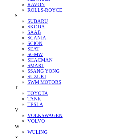
RAVON
ROLLS-ROYCE
S
SUBARU
SKODA
SAAB
SCANIA
SCION
SEAT
SGMW
SHACMAN
SMART
SSANG YONG
SUZUKI
SWM MOTORS
T
TOYOTA
TANK
TESLA
V
VOLKSWAGEN
VOLVO
W
WULING
X