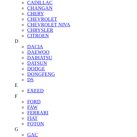
CADILLAC
CHANGAN
CHERY
CHEVROLET
CHEVROLET NIVA
CHRYSLER
CITROEN
D
DACIA
DAEWOO
DAIHATSU
DATSUN
DODGE
DONGFENG
DS
E
EXEED
F
FORD
FAW
FERRARI
FIAT
FOTON
G
GAC