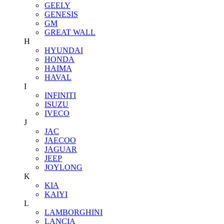
GEELY
GENESIS
GM
GREAT WALL
H
HYUNDAI
HONDA
HAIMA
HAVAL
I
INFINITI
ISUZU
IVECO
J
JAC
JAECOO
JAGUAR
JEEP
JOYLONG
K
KIA
KAIYI
L
LAMBORGHINI
LANCIA