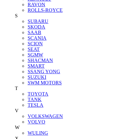
RAVON
ROLLS-ROYCE
S
SUBARU
SKODA
SAAB
SCANIA
SCION
SEAT
SGMW
SHACMAN
SMART
SSANG YONG
SUZUKI
SWM MOTORS
T
TOYOTA
TANK
TESLA
V
VOLKSWAGEN
VOLVO
W
WULING
X