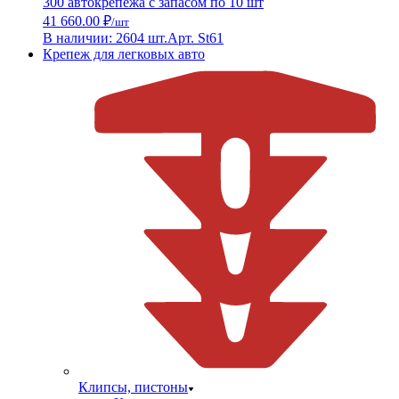
300 автокрепежа с запасом по 10 шт
41 660.00 ₽
/шт
В наличии: 2604 шт.
Арт. St61
Крепеж для легковых авто
Клипсы, пистоны