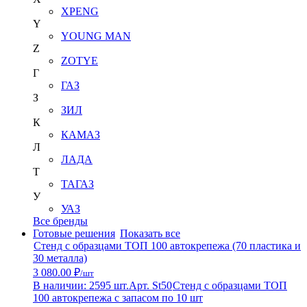
XPENG
Y
YOUNG MAN
Z
ZOTYE
Г
ГАЗ
З
ЗИЛ
К
КАМАЗ
Л
ЛАДА
Т
ТАГАЗ
У
УАЗ
Все бренды
Готовые решения
Показать все
Стенд с образцами ТОП 100 автокрепежа (70 пластика и
30 металла)
3 080.00 ₽
/шт
В наличии: 2595 шт.
Арт. St50
Стенд с образцами ТОП
100 автокрепежа с запасом по 10 шт