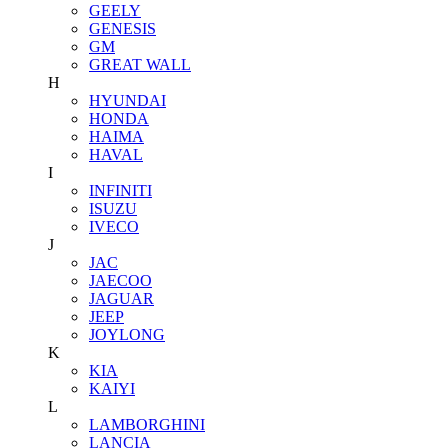
GEELY
GENESIS
GM
GREAT WALL
H
HYUNDAI
HONDA
HAIMA
HAVAL
I
INFINITI
ISUZU
IVECO
J
JAC
JAECOO
JAGUAR
JEEP
JOYLONG
K
KIA
KAIYI
L
LAMBORGHINI
LANCIA