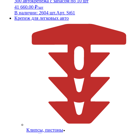
300 автокрепежа с запасом по 10 шт
41 660.00 ₽
/шт
В наличии: 2604 шт.
Арт. St61
Крепеж для легковых авто
Клипсы, пистоны