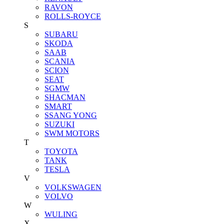
RAVON
ROLLS-ROYCE
S
SUBARU
SKODA
SAAB
SCANIA
SCION
SEAT
SGMW
SHACMAN
SMART
SSANG YONG
SUZUKI
SWM MOTORS
T
TOYOTA
TANK
TESLA
V
VOLKSWAGEN
VOLVO
W
WULING
X