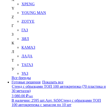
XPENG
Y
YOUNG MAN
Z
ZOTYE
Г
ГАЗ
З
ЗИЛ
К
КАМАЗ
Л
ЛАДА
Т
ТАГАЗ
У
УАЗ
Все бренды
Готовые решения
Показать все
Стенд с образцами ТОП 100 автокрепежа (70 пластика и
30 металла)
3 080.00 ₽
/шт
В наличии: 2595 шт.
Арт. St50
Стенд с образцами ТОП
100 автокрепежа с запасом по 10 шт