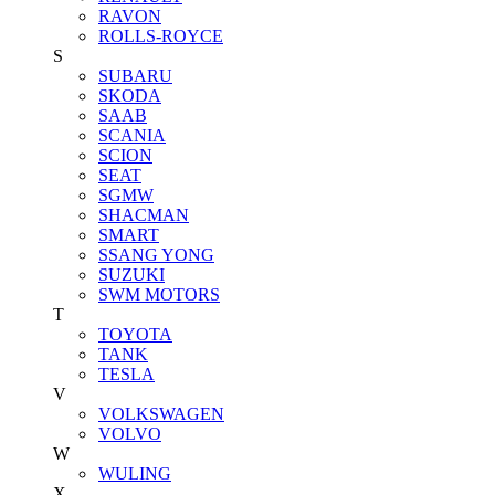
RAVON
ROLLS-ROYCE
S
SUBARU
SKODA
SAAB
SCANIA
SCION
SEAT
SGMW
SHACMAN
SMART
SSANG YONG
SUZUKI
SWM MOTORS
T
TOYOTA
TANK
TESLA
V
VOLKSWAGEN
VOLVO
W
WULING
X