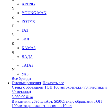
XPENG
Y
YOUNG MAN
Z
ZOTYE
Г
ГАЗ
З
ЗИЛ
К
КАМАЗ
Л
ЛАДА
Т
ТАГАЗ
У
УАЗ
Все бренды
Готовые решения
Показать все
Стенд с образцами ТОП 100 автокрепежа (70 пластика и
30 металла)
3 080.00 ₽
/шт
В наличии: 2595 шт.
Арт. St50
Стенд с образцами ТОП
100 автокрепежа с запасом по 10 шт