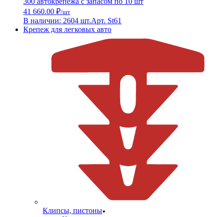
300 автокрепежа с запасом по 10 шт
41 660.00 ₽
/шт
В наличии: 2604 шт.
Арт. St61
Крепеж для легковых авто
Клипсы, пистоны