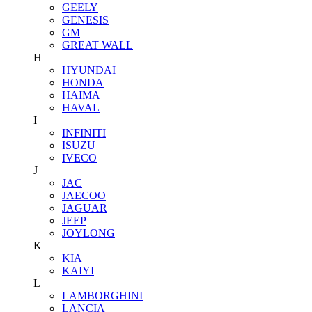
GEELY
GENESIS
GM
GREAT WALL
H
HYUNDAI
HONDA
HAIMA
HAVAL
I
INFINITI
ISUZU
IVECO
J
JAC
JAECOO
JAGUAR
JEEP
JOYLONG
K
KIA
KAIYI
L
LAMBORGHINI
LANCIA