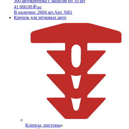
300 автокрепежа с запасом по 10 шт
41 660.00 ₽
/шт
В наличии: 2604 шт.
Арт. St61
Крепеж для легковых авто
Клипсы, пистоны