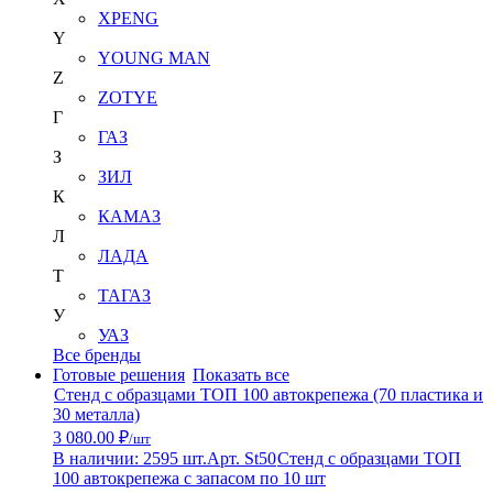
XPENG
Y
YOUNG MAN
Z
ZOTYE
Г
ГАЗ
З
ЗИЛ
К
КАМАЗ
Л
ЛАДА
Т
ТАГАЗ
У
УАЗ
Все бренды
Готовые решения
Показать все
Стенд с образцами ТОП 100 автокрепежа (70 пластика и
30 металла)
3 080.00 ₽
/шт
В наличии: 2595 шт.
Арт. St50
Стенд с образцами ТОП
100 автокрепежа с запасом по 10 шт