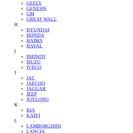
GEELY
GENESIS
GM
GREAT WALL
H
HYUNDAI
HONDA
HAIMA
HAVAL
I
INFINITI
ISUZU
IVECO
J
JAC
JAECOO
JAGUAR
JEEP
JOYLONG
K
KIA
KAIYI
L
LAMBORGHINI
LANCIA