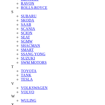
RAVON
ROLLS-ROYCE
S
SUBARU
SKODA
SAAB
SCANIA
SCION
SEAT
SGMW
SHACMAN
SMART
SSANG YONG
SUZUKI
SWM MOTORS
T
TOYOTA
TANK
TESLA
V
VOLKSWAGEN
VOLVO
W
WULING
X