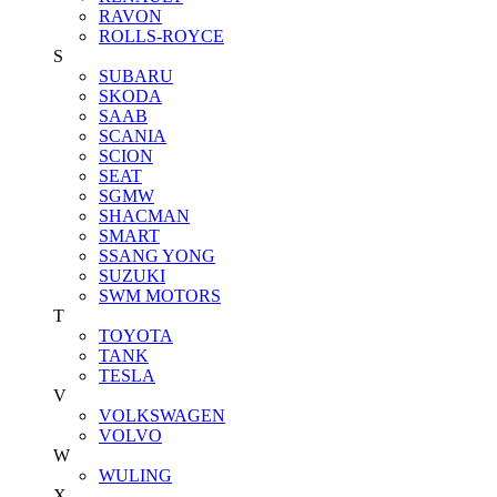
RAVON
ROLLS-ROYCE
S
SUBARU
SKODA
SAAB
SCANIA
SCION
SEAT
SGMW
SHACMAN
SMART
SSANG YONG
SUZUKI
SWM MOTORS
T
TOYOTA
TANK
TESLA
V
VOLKSWAGEN
VOLVO
W
WULING
X