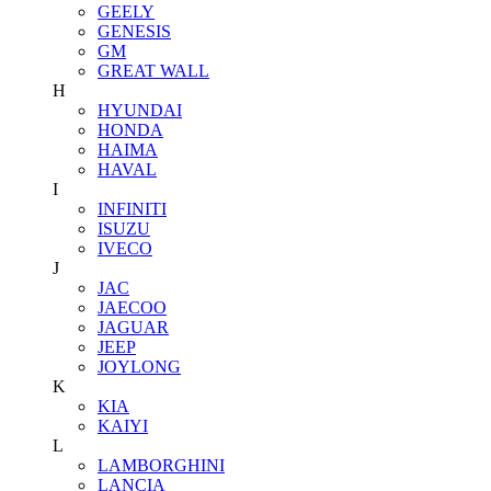
GEELY
GENESIS
GM
GREAT WALL
H
HYUNDAI
HONDA
HAIMA
HAVAL
I
INFINITI
ISUZU
IVECO
J
JAC
JAECOO
JAGUAR
JEEP
JOYLONG
K
KIA
KAIYI
L
LAMBORGHINI
LANCIA