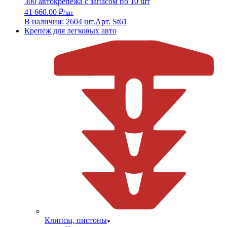
300 автокрепежа с запасом по 10 шт
41 660.00 ₽
/шт
В наличии: 2604 шт.
Арт. St61
Крепеж для легковых авто
Клипсы, пистоны