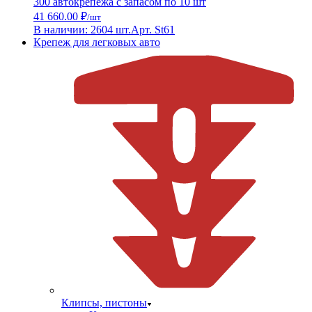
300 автокрепежа с запасом по 10 шт
41 660.00 ₽
/шт
В наличии: 2604 шт.
Арт. St61
Крепеж для легковых авто
Клипсы, пистоны