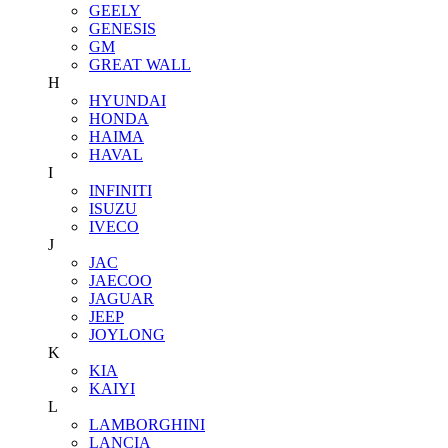
GEELY
GENESIS
GM
GREAT WALL
H
HYUNDAI
HONDA
HAIMA
HAVAL
I
INFINITI
ISUZU
IVECO
J
JAC
JAECOO
JAGUAR
JEEP
JOYLONG
K
KIA
KAIYI
L
LAMBORGHINI
LANCIA