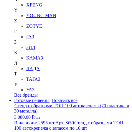
XPENG
Y
YOUNG MAN
Z
ZOTYE
Г
ГАЗ
З
ЗИЛ
К
КАМАЗ
Л
ЛАДА
Т
ТАГАЗ
У
УАЗ
Все бренды
Готовые решения
Показать все
Стенд с образцами ТОП 100 автокрепежа (70 пластика и
30 металла)
3 080.00 ₽
/шт
В наличии: 2595 шт.
Арт. St50
Стенд с образцами ТОП
100 автокрепежа с запасом по 10 шт