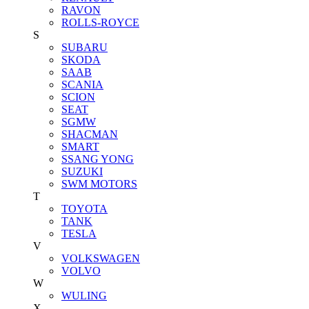
RAVON
ROLLS-ROYCE
S
SUBARU
SKODA
SAAB
SCANIA
SCION
SEAT
SGMW
SHACMAN
SMART
SSANG YONG
SUZUKI
SWM MOTORS
T
TOYOTA
TANK
TESLA
V
VOLKSWAGEN
VOLVO
W
WULING
X