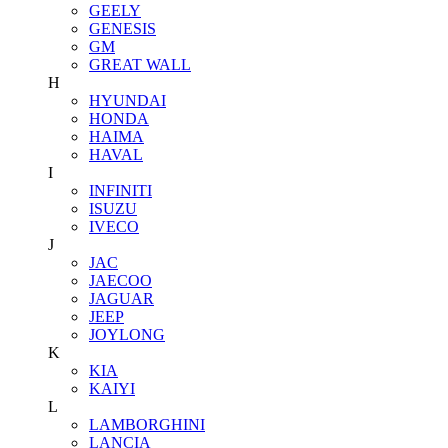
GEELY
GENESIS
GM
GREAT WALL
H
HYUNDAI
HONDA
HAIMA
HAVAL
I
INFINITI
ISUZU
IVECO
J
JAC
JAECOO
JAGUAR
JEEP
JOYLONG
K
KIA
KAIYI
L
LAMBORGHINI
LANCIA