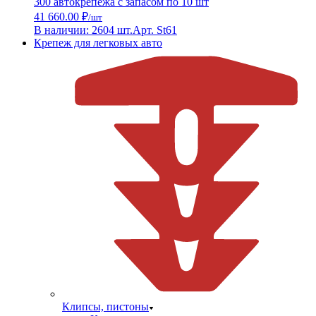
300 автокрепежа с запасом по 10 шт
41 660.00 ₽
/шт
В наличии: 2604 шт.
Арт. St61
Крепеж для легковых авто
Клипсы, пистоны