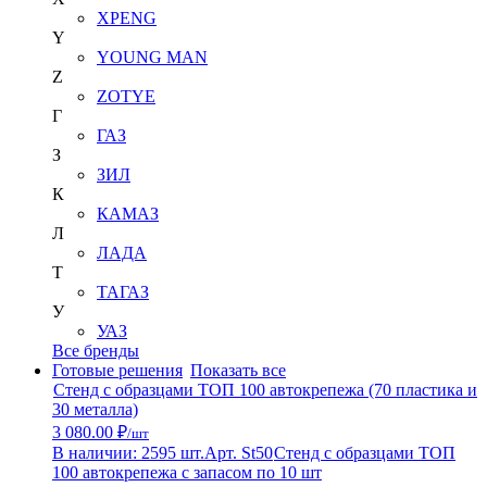
XPENG
Y
YOUNG MAN
Z
ZOTYE
Г
ГАЗ
З
ЗИЛ
К
КАМАЗ
Л
ЛАДА
Т
ТАГАЗ
У
УАЗ
Все бренды
Готовые решения
Показать все
Стенд с образцами ТОП 100 автокрепежа (70 пластика и
30 металла)
3 080.00 ₽
/шт
В наличии: 2595 шт.
Арт. St50
Стенд с образцами ТОП
100 автокрепежа с запасом по 10 шт