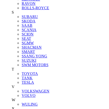
RAVON
ROLLS-ROYCE
S
SUBARU
SKODA
SAAB
SCANIA
SCION
SEAT
SGMW
SHACMAN
SMART
SSANG YONG
SUZUKI
SWM MOTORS
T
TOYOTA
TANK
TESLA
V
VOLKSWAGEN
VOLVO
W
WULING
X