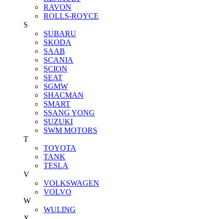
RAVON
ROLLS-ROYCE
S
SUBARU
SKODA
SAAB
SCANIA
SCION
SEAT
SGMW
SHACMAN
SMART
SSANG YONG
SUZUKI
SWM MOTORS
T
TOYOTA
TANK
TESLA
V
VOLKSWAGEN
VOLVO
W
WULING
X