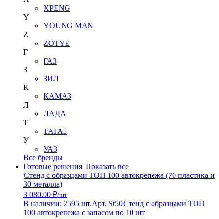
XPENG
Y
YOUNG MAN
Z
ZOTYE
Г
ГАЗ
З
ЗИЛ
К
КАМАЗ
Л
ЛАДА
Т
ТАГАЗ
У
УАЗ
Все бренды
Готовые решения
Показать все
Стенд с образцами ТОП 100 автокрепежа (70 пластика и
30 металла)
3 080.00 ₽
/шт
В наличии: 2595 шт.
Арт. St50
Стенд с образцами ТОП
100 автокрепежа с запасом по 10 шт