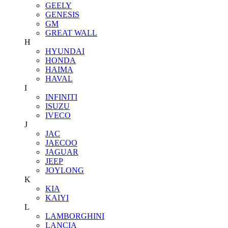
GEELY
GENESIS
GM
GREAT WALL
H
HYUNDAI
HONDA
HAIMA
HAVAL
I
INFINITI
ISUZU
IVECO
J
JAC
JAECOO
JAGUAR
JEEP
JOYLONG
K
KIA
KAIYI
L
LAMBORGHINI
LANCIA