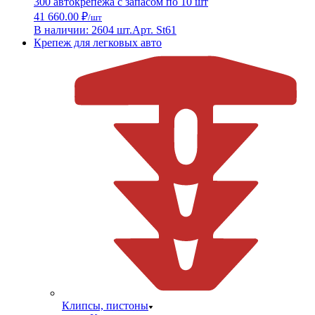
300 автокрепежа с запасом по 10 шт
41 660.00 ₽
/шт
В наличии: 2604 шт.
Арт. St61
Крепеж для легковых авто
Клипсы, пистоны