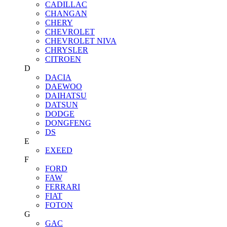
CADILLAC
CHANGAN
CHERY
CHEVROLET
CHEVROLET NIVA
CHRYSLER
CITROEN
D
DACIA
DAEWOO
DAIHATSU
DATSUN
DODGE
DONGFENG
DS
E
EXEED
F
FORD
FAW
FERRARI
FIAT
FOTON
G
GAC