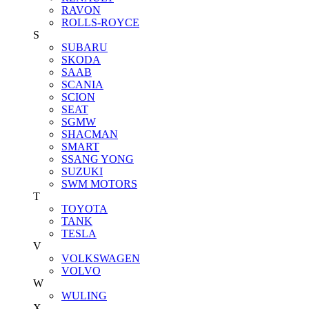
RAVON
ROLLS-ROYCE
S
SUBARU
SKODA
SAAB
SCANIA
SCION
SEAT
SGMW
SHACMAN
SMART
SSANG YONG
SUZUKI
SWM MOTORS
T
TOYOTA
TANK
TESLA
V
VOLKSWAGEN
VOLVO
W
WULING
X