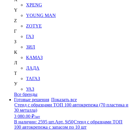
XPENG
Y
YOUNG MAN
Z
ZOTYE
Г
ГАЗ
З
ЗИЛ
К
КАМАЗ
Л
ЛАДА
Т
ТАГАЗ
У
УАЗ
Все бренды
Готовые решения
Показать все
Стенд с образцами ТОП 100 автокрепежа (70 пластика и
30 металла)
3 080.00 ₽
/шт
В наличии: 2595 шт.
Арт. St50
Стенд с образцами ТОП
100 автокрепежа с запасом по 10 шт