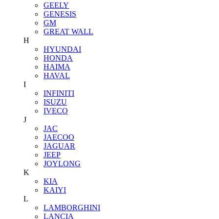
GEELY
GENESIS
GM
GREAT WALL
H
HYUNDAI
HONDA
HAIMA
HAVAL
I
INFINITI
ISUZU
IVECO
J
JAC
JAECOO
JAGUAR
JEEP
JOYLONG
K
KIA
KAIYI
L
LAMBORGHINI
LANCIA