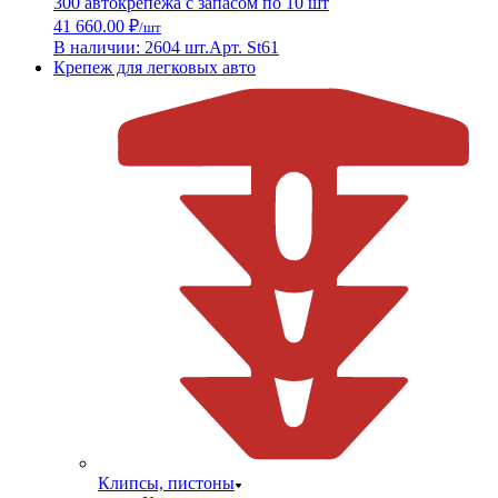
300 автокрепежа с запасом по 10 шт
41 660.00 ₽
/шт
В наличии: 2604 шт.
Арт. St61
Крепеж для легковых авто
Клипсы, пистоны