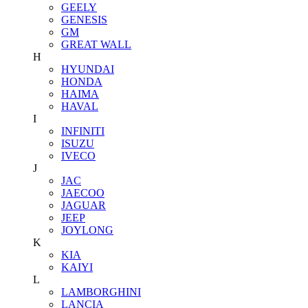
GEELY
GENESIS
GM
GREAT WALL
H
HYUNDAI
HONDA
HAIMA
HAVAL
I
INFINITI
ISUZU
IVECO
J
JAC
JAECOO
JAGUAR
JEEP
JOYLONG
K
KIA
KAIYI
L
LAMBORGHINI
LANCIA