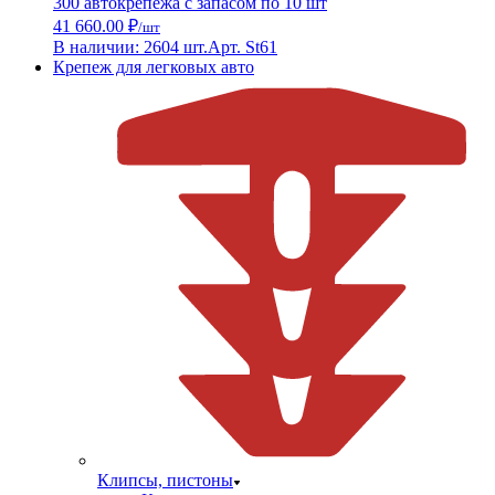
300 автокрепежа с запасом по 10 шт
41 660.00 ₽
/шт
В наличии: 2604 шт.
Арт. St61
Крепеж для легковых авто
Клипсы, пистоны