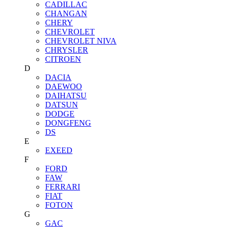
CADILLAC
CHANGAN
CHERY
CHEVROLET
CHEVROLET NIVA
CHRYSLER
CITROEN
D
DACIA
DAEWOO
DAIHATSU
DATSUN
DODGE
DONGFENG
DS
E
EXEED
F
FORD
FAW
FERRARI
FIAT
FOTON
G
GAC