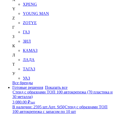
XPENG
Y
YOUNG MAN
Z
ZOTYE
Г
ГАЗ
З
ЗИЛ
К
КАМАЗ
Л
ЛАДА
Т
ТАГАЗ
У
УАЗ
Все бренды
Готовые решения
Показать все
Стенд с образцами ТОП 100 автокрепежа (70 пластика и
30 металла)
3 080.00 ₽
/шт
В наличии: 2595 шт.
Арт. St50
Стенд с образцами ТОП
100 автокрепежа с запасом по 10 шт