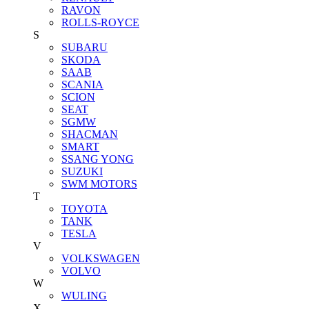
RAVON
ROLLS-ROYCE
S
SUBARU
SKODA
SAAB
SCANIA
SCION
SEAT
SGMW
SHACMAN
SMART
SSANG YONG
SUZUKI
SWM MOTORS
T
TOYOTA
TANK
TESLA
V
VOLKSWAGEN
VOLVO
W
WULING
X