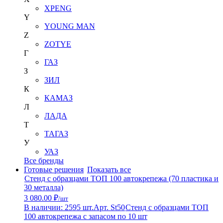
XPENG
Y
YOUNG MAN
Z
ZOTYE
Г
ГАЗ
З
ЗИЛ
К
КАМАЗ
Л
ЛАДА
Т
ТАГАЗ
У
УАЗ
Все бренды
Готовые решения
Показать все
Стенд с образцами ТОП 100 автокрепежа (70 пластика и
30 металла)
3 080.00 ₽
/шт
В наличии: 2595 шт.
Арт. St50
Стенд с образцами ТОП
100 автокрепежа с запасом по 10 шт