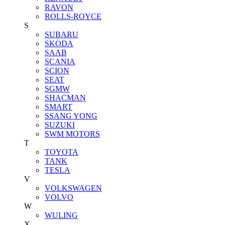
RAVON
ROLLS-ROYCE
S
SUBARU
SKODA
SAAB
SCANIA
SCION
SEAT
SGMW
SHACMAN
SMART
SSANG YONG
SUZUKI
SWM MOTORS
T
TOYOTA
TANK
TESLA
V
VOLKSWAGEN
VOLVO
W
WULING
X