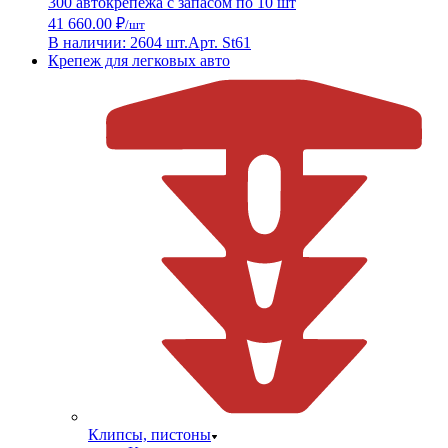
300 автокрепежа с запасом по 10 шт
41 660.00 ₽
/шт
В наличии: 2604 шт.
Арт. St61
Крепеж для легковых авто
Клипсы, пистоны