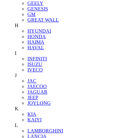
GEELY
GENESIS
GM
GREAT WALL
H
HYUNDAI
HONDA
HAIMA
HAVAL
I
INFINITI
ISUZU
IVECO
J
JAC
JAECOO
JAGUAR
JEEP
JOYLONG
K
KIA
KAIYI
L
LAMBORGHINI
LANCIA