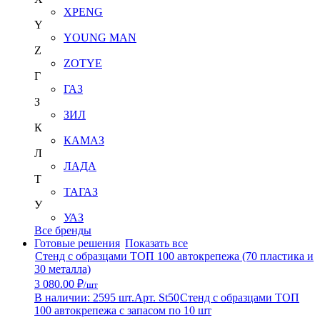
XPENG
Y
YOUNG MAN
Z
ZOTYE
Г
ГАЗ
З
ЗИЛ
К
КАМАЗ
Л
ЛАДА
Т
ТАГАЗ
У
УАЗ
Все бренды
Готовые решения
Показать все
Стенд с образцами ТОП 100 автокрепежа (70 пластика и
30 металла)
3 080.00 ₽
/шт
В наличии: 2595 шт.
Арт. St50
Стенд с образцами ТОП
100 автокрепежа с запасом по 10 шт