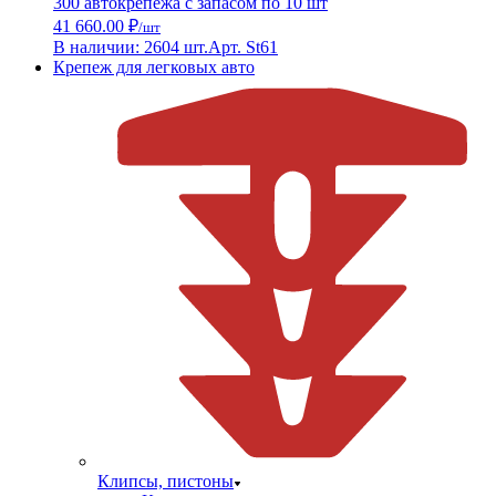
300 автокрепежа с запасом по 10 шт
41 660.00 ₽
/шт
В наличии: 2604 шт.
Арт. St61
Крепеж для легковых авто
Клипсы, пистоны