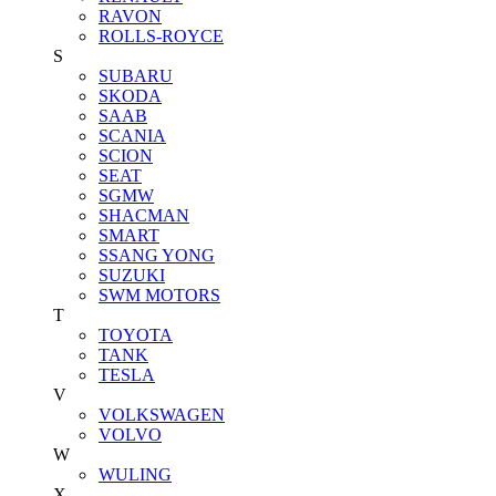
RAVON
ROLLS-ROYCE
S
SUBARU
SKODA
SAAB
SCANIA
SCION
SEAT
SGMW
SHACMAN
SMART
SSANG YONG
SUZUKI
SWM MOTORS
T
TOYOTA
TANK
TESLA
V
VOLKSWAGEN
VOLVO
W
WULING
X