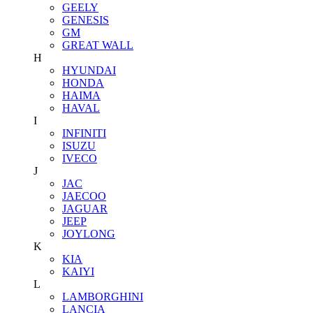
GEELY
GENESIS
GM
GREAT WALL
H
HYUNDAI
HONDA
HAIMA
HAVAL
I
INFINITI
ISUZU
IVECO
J
JAC
JAECOO
JAGUAR
JEEP
JOYLONG
K
KIA
KAIYI
L
LAMBORGHINI
LANCIA