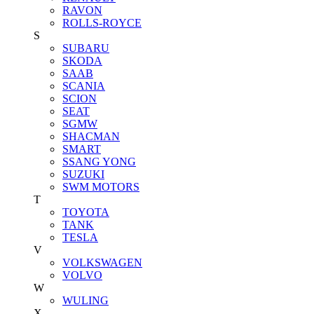
RAVON
ROLLS-ROYCE
S
SUBARU
SKODA
SAAB
SCANIA
SCION
SEAT
SGMW
SHACMAN
SMART
SSANG YONG
SUZUKI
SWM MOTORS
T
TOYOTA
TANK
TESLA
V
VOLKSWAGEN
VOLVO
W
WULING
X