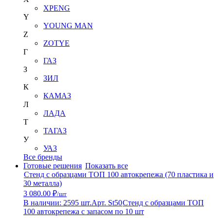
XPENG
Y
YOUNG MAN
Z
ZOTYE
Г
ГАЗ
З
ЗИЛ
К
КАМАЗ
Л
ЛАДА
Т
ТАГАЗ
У
УАЗ
Все бренды
Готовые решения
Показать все
Стенд с образцами ТОП 100 автокрепежа (70 пластика и
30 металла)
3 080.00 ₽
/шт
В наличии: 2595 шт.
Арт. St50
Стенд с образцами ТОП
100 автокрепежа с запасом по 10 шт