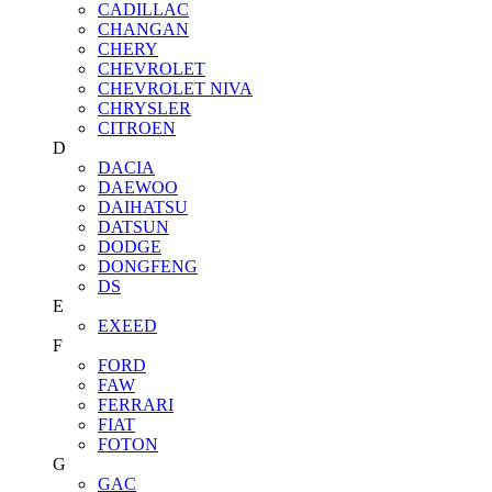
CADILLAC
CHANGAN
CHERY
CHEVROLET
CHEVROLET NIVA
CHRYSLER
CITROEN
D
DACIA
DAEWOO
DAIHATSU
DATSUN
DODGE
DONGFENG
DS
E
EXEED
F
FORD
FAW
FERRARI
FIAT
FOTON
G
GAC