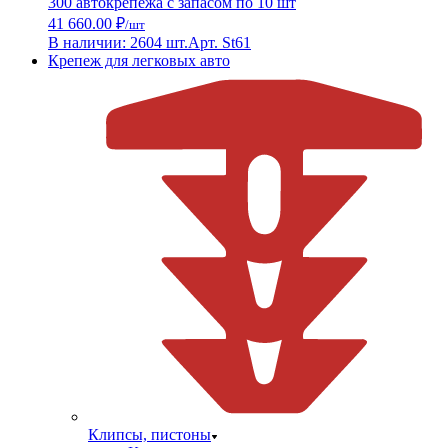
300 автокрепежа с запасом по 10 шт
41 660.00 ₽
/шт
В наличии: 2604 шт.
Арт. St61
Крепеж для легковых авто
Клипсы, пистоны