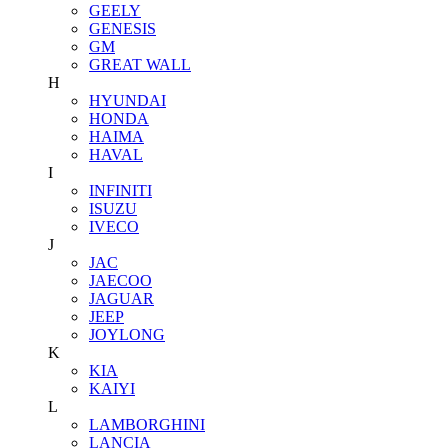
GEELY
GENESIS
GM
GREAT WALL
H
HYUNDAI
HONDA
HAIMA
HAVAL
I
INFINITI
ISUZU
IVECO
J
JAC
JAECOO
JAGUAR
JEEP
JOYLONG
K
KIA
KAIYI
L
LAMBORGHINI
LANCIA