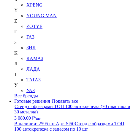
XPENG
Y
YOUNG MAN
Z
ZOTYE
Г
ГАЗ
З
ЗИЛ
К
КАМАЗ
Л
ЛАДА
Т
ТАГАЗ
У
УАЗ
Все бренды
Готовые решения
Показать все
Стенд с образцами ТОП 100 автокрепежа (70 пластика и
30 металла)
3 080.00 ₽
/шт
В наличии: 2595 шт.
Арт. St50
Стенд с образцами ТОП
100 автокрепежа с запасом по 10 шт