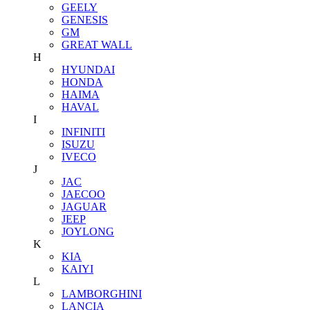
GEELY
GENESIS
GM
GREAT WALL
H
HYUNDAI
HONDA
HAIMA
HAVAL
I
INFINITI
ISUZU
IVECO
J
JAC
JAECOO
JAGUAR
JEEP
JOYLONG
K
KIA
KAIYI
L
LAMBORGHINI
LANCIA