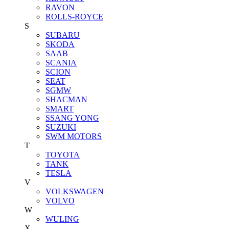
RAVON
ROLLS-ROYCE
S
SUBARU
SKODA
SAAB
SCANIA
SCION
SEAT
SGMW
SHACMAN
SMART
SSANG YONG
SUZUKI
SWM MOTORS
T
TOYOTA
TANK
TESLA
V
VOLKSWAGEN
VOLVO
W
WULING
X