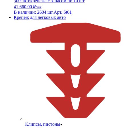
300 автокрепежа с запасом по 10 шт
41 660.00 ₽
/шт
В наличии: 2604 шт.
Арт. St61
Крепеж для легковых авто
Клипсы, пистоны