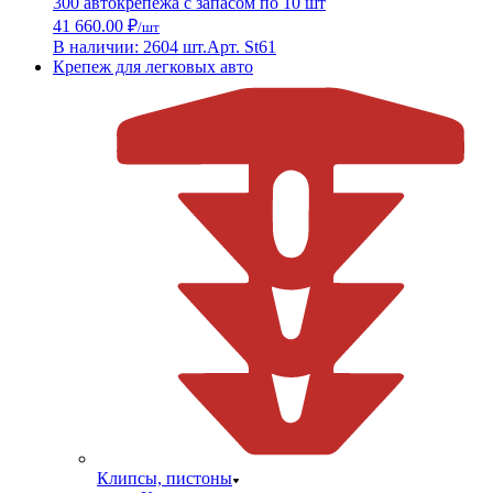
300 автокрепежа с запасом по 10 шт
41 660.00 ₽
/шт
В наличии: 2604 шт.
Арт. St61
Крепеж для легковых авто
Клипсы, пистоны