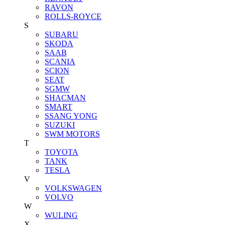
RAVON
ROLLS-ROYCE
S
SUBARU
SKODA
SAAB
SCANIA
SCION
SEAT
SGMW
SHACMAN
SMART
SSANG YONG
SUZUKI
SWM MOTORS
T
TOYOTA
TANK
TESLA
V
VOLKSWAGEN
VOLVO
W
WULING
X