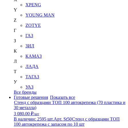
XPENG
Y
YOUNG MAN
Z
ZOTYE
Г
ГАЗ
З
ЗИЛ
К
КАМАЗ
Л
ЛАДА
Т
ТАГАЗ
У
УАЗ
Все бренды
Готовые решения
Показать все
Стенд с образцами ТОП 100 автокрепежа (70 пластика и
30 металла)
3 080.00 ₽
/шт
В наличии: 2595 шт.
Арт. St50
Стенд с образцами ТОП
100 автокрепежа с запасом по 10 шт