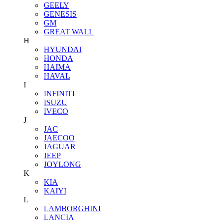
GEELY
GENESIS
GM
GREAT WALL
H
HYUNDAI
HONDA
HAIMA
HAVAL
I
INFINITI
ISUZU
IVECO
J
JAC
JAECOO
JAGUAR
JEEP
JOYLONG
K
KIA
KAIYI
L
LAMBORGHINI
LANCIA