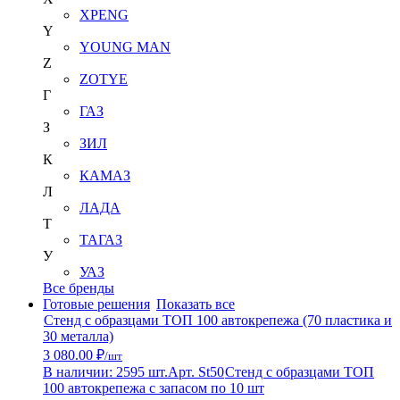
XPENG
Y
YOUNG MAN
Z
ZOTYE
Г
ГАЗ
З
ЗИЛ
К
КАМАЗ
Л
ЛАДА
Т
ТАГАЗ
У
УАЗ
Все бренды
Готовые решения
Показать все
Стенд с образцами ТОП 100 автокрепежа (70 пластика и
30 металла)
3 080.00 ₽
/шт
В наличии: 2595 шт.
Арт. St50
Стенд с образцами ТОП
100 автокрепежа с запасом по 10 шт