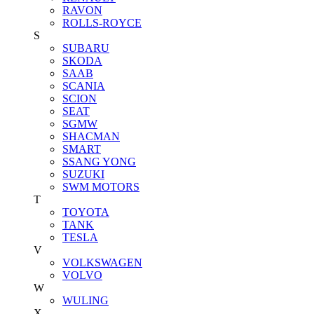
RAVON
ROLLS-ROYCE
S
SUBARU
SKODA
SAAB
SCANIA
SCION
SEAT
SGMW
SHACMAN
SMART
SSANG YONG
SUZUKI
SWM MOTORS
T
TOYOTA
TANK
TESLA
V
VOLKSWAGEN
VOLVO
W
WULING
X