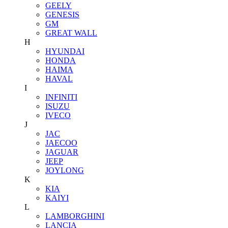
GEELY
GENESIS
GM
GREAT WALL
H
HYUNDAI
HONDA
HAIMA
HAVAL
I
INFINITI
ISUZU
IVECO
J
JAC
JAECOO
JAGUAR
JEEP
JOYLONG
K
KIA
KAIYI
L
LAMBORGHINI
LANCIA