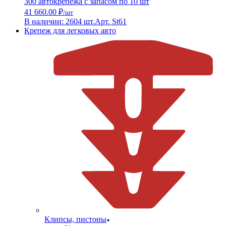
300 автокрепежа с запасом по 10 шт
41 660.00 ₽
/шт
В наличии: 2604 шт.
Арт. St61
Крепеж для легковых авто
Клипсы, пистоны