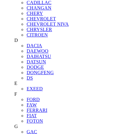
CADILLAC
CHANGAN
CHERY
CHEVROLET
CHEVROLET NIVA
CHRYSLER
CITROEN
D
DACIA
DAEWOO
DAIHATSU
DATSUN
DODGE
DONGFENG
DS
E
EXEED
F
FORD
FAW
FERRARI
FIAT
FOTON
G
GAC