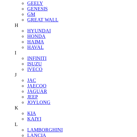
GEELY
GENESIS
GM
GREAT WALL
H
HYUNDAI
HONDA
HAIMA
HAVAL
I
INFINITI
ISUZU
IVECO
J
JAC
JAECOO
JAGUAR
JEEP
JOYLONG
K
KIA
KAIYI
L
LAMBORGHINI
LANCIA