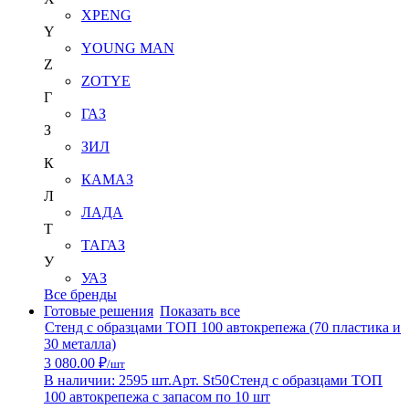
XPENG
Y
YOUNG MAN
Z
ZOTYE
Г
ГАЗ
З
ЗИЛ
К
КАМАЗ
Л
ЛАДА
Т
ТАГАЗ
У
УАЗ
Все бренды
Готовые решения
Показать все
Стенд с образцами ТОП 100 автокрепежа (70 пластика и
30 металла)
3 080.00 ₽
/шт
В наличии: 2595 шт.
Арт. St50
Стенд с образцами ТОП
100 автокрепежа с запасом по 10 шт