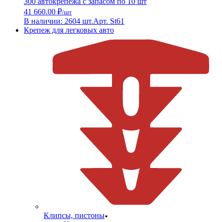
300 автокрепежа с запасом по 10 шт
41 660.00 ₽
/шт
В наличии: 2604 шт.
Арт. St61
Крепеж для легковых авто
Клипсы, пистоны