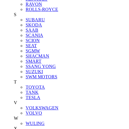
RAVON
ROLLS-ROYCE
S
SUBARU
SKODA
SAAB
SCANIA
SCION
SEAT
SGMW
SHACMAN
SMART
SSANG YONG
SUZUKI
SWM MOTORS
T
TOYOTA
TANK
TESLA
V
VOLKSWAGEN
VOLVO
W
WULING
X